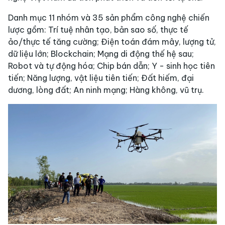
Danh mục 11 nhóm và 35 sản phẩm công nghệ chiến
lược gồm: Trí tuệ nhân tạo, bản sao số, thực tế
ảo/thực tế tăng cường; Điện toán đám mây, lượng tử,
dữ liệu lớn; Blockchain; Mạng di động thế hệ sau;
Robot và tự động hóa; Chip bán dẫn; Y - sinh học tiên
tiến; Năng lượng, vật liệu tiên tiến; Đất hiếm, đại
dương, lòng đất; An ninh mạng; Hàng không, vũ trụ.