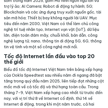
sớm trong năm 2025, gồm Mô hình ngôn ngữ lớn và
trợ lý ảo; AI Camera; Robot di động tự hành; 5G;
Blockchain và các ứng dụng truy xuất nguồn gốc, tài
sản mã hóa; Thiết bị bay không người lái UAV. Mục
tiêu đến năm 2030, Việt Nam có thể làm chủ công
nghệ trí tuệ nhân tạo, Internet vạn vật (IoT), dữ liệu
lớn, điện toán đám mây, chuỗi khối, bán dẫn, công
nghệ lượng tử, nano, thông tin di động 5G, 6G, thông
tin vệ tinh và một số công nghệ mới nổi.
Tốc độ Internet lần đầu vào top 20
thế giới
Biểu đồ tốc độ Internet Việt Nam trên bảng xếp hạng
của Ookla Speedtest sau nhiều năm đi ngang đã bật
tăng trong quý đầu năm 2025, liên tiếp đạt những cột
mốc mới về cả tốc độ và thứ hạng toàn cầu. Trong
tháng 7-9, Việt Nam xếp hạng cao nhất từ trước đến
nay, với vị trí thứ 8 về Internet cố định, thứ 14 về
Internet di động, trong khi một năm trước, cả hai