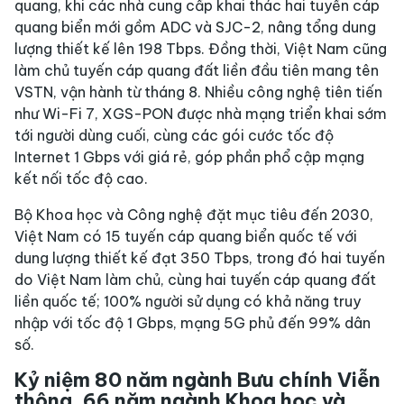
quang, khi các nhà cung cấp khai thác hai tuyến cáp
quang biển mới gồm ADC và SJC-2, nâng tổng dung
lượng thiết kế lên 198 Tbps. Đồng thời, Việt Nam cũng
làm chủ tuyến cáp quang đất liền đầu tiên mang tên
VSTN, vận hành từ tháng 8. Nhiều công nghệ tiên tiến
như Wi-Fi 7, XGS-PON được nhà mạng triển khai sớm
tới người dùng cuối, cùng các gói cước tốc độ
Internet 1 Gbps với giá rẻ, góp phần phổ cập mạng
kết nối tốc độ cao.
Bộ Khoa học và Công nghệ đặt mục tiêu đến 2030,
Việt Nam có 15 tuyến cáp quang biển quốc tế với
dung lượng thiết kế đạt 350 Tbps, trong đó hai tuyến
do Việt Nam làm chủ, cùng hai tuyến cáp quang đất
liền quốc tế; 100% người sử dụng có khả năng truy
nhập với tốc độ 1 Gbps, mạng 5G phủ đến 99% dân
số.
Kỷ niệm 80 năm ngành Bưu chính Viễn
thông, 66 năm ngành Khoa học và