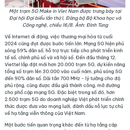
Một trạm 5G Make in Viet Nam được trưng bày tại
Đại hội Đại biểu lần thứ I, Đảng bộ Bộ Khoa học và
Công nghệ, chiều 16/8. Ảnh: Đình Tùng
Về Internet di động, việc thương mại hóa từ cuối
2024 cũng đạt được bước tiến lớn. Mạng 5G hiện phủ
sóng 59% dân số, hỗ trợ trực tiếp cho phát triển kinh
tế số, chính phủ số và xã hội số. Đến đầu tháng 12,
Viettel lắp đặt mới hơn 20.000 trạm 5G, dự kiến nâng
tổng số trạm lên 30.000 vào cuối năm, phủ sóng 5G
đến 90% dân số. Dải tần 700 MHz - lý tưởng cho độ
phủ rộng, cũng được đấu giá thành công, mở đường
cho phổ cập mạng 5G. Đặc biệt trong số đó, hơn
2.500 trạm 5G do doanh nghiệp Việt phát triển chính
thức được đưa vào mạng lưới, đánh dấu nỗ lực tự chủ
về hạ tầng viễn thông của Việt Nam.
Một bước tiến quan trọng khác đến từ hạ tầng cáp