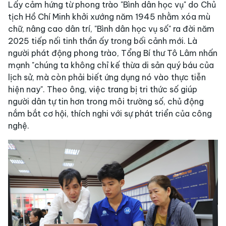
Lấy cảm hứng từ phong trào "Bình dân học vụ" do Chủ
tịch Hồ Chí Minh khởi xướng năm 1945 nhằm xóa mù
chữ, nâng cao dân trí, "Bình dân học vụ số" ra đời năm
2025 tiếp nối tinh thần ấy trong bối cảnh mới. Là
người phát động phong trào, Tổng Bí thư Tô Lâm nhấn
mạnh "chúng ta không chỉ kế thừa di sản quý báu của
lịch sử, mà còn phải biết ứng dụng nó vào thực tiễn
hiện nay". Theo ông, việc trang bị tri thức số giúp
người dân tự tin hơn trong môi trường số, chủ động
nắm bắt cơ hội, thích nghi với sự phát triển của công
nghệ.