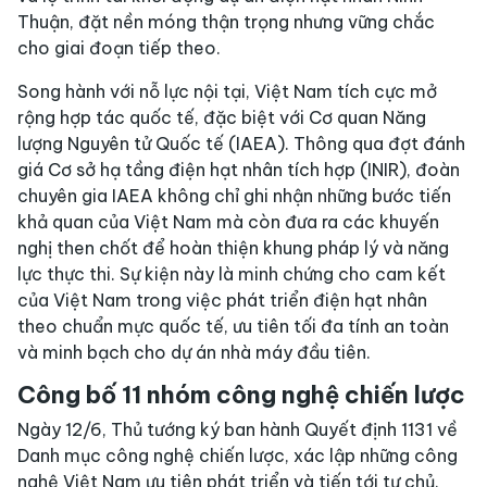
Thuận, đặt nền móng thận trọng nhưng vững chắc
cho giai đoạn tiếp theo.
Song hành với nỗ lực nội tại, Việt Nam tích cực mở
rộng hợp tác quốc tế, đặc biệt với Cơ quan Năng
lượng Nguyên tử Quốc tế (IAEA). Thông qua đợt đánh
giá Cơ sở hạ tầng điện hạt nhân tích hợp (INIR), đoàn
chuyên gia IAEA không chỉ ghi nhận những bước tiến
khả quan của Việt Nam mà còn đưa ra các khuyến
nghị then chốt để hoàn thiện khung pháp lý và năng
lực thực thi. Sự kiện này là minh chứng cho cam kết
của Việt Nam trong việc phát triển điện hạt nhân
theo chuẩn mực quốc tế, ưu tiên tối đa tính an toàn
và minh bạch cho dự án nhà máy đầu tiên.
Công bố 11 nhóm công nghệ chiến lược
Ngày 12/6, Thủ tướng ký ban hành Quyết định 1131 về
Danh mục công nghệ chiến lược, xác lập những công
nghệ Việt Nam ưu tiên phát triển và tiến tới tự chủ.