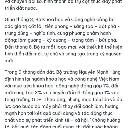
và chuyển đổi số, hình thành ba trụ cột thúc đẩy phát
triển đất nước.
Giữa tháng 3, Bộ Khoa học và Công nghệ công bố
các giá trị cốt lõi: tiên phong - sáng tạo - đột phá -
trung dũng - nghĩa tình, cùng phương châm hành
động: làm gương - kỷ cương - trọng tâm - bứt phá.
Đến tháng 8, Bộ ra mắt logo mới, với thiết kế thể hiện
tinh thần đổi mới, tự chủ và sáng tạo trong kỷ nguyên
mới.
Trong 9 tháng dẫn dắt, Bộ trưởng Nguyễn Mạnh Hùng
định hình lại ngành khoa học và công nghệ Việt Nam,
với mục tiêu khoa học, công nghệ đóng góp 1%, đổi
mới sáng tạo 3% và chuyển đổi số đóng góp 1% vào
tăng trưởng GDP. Theo ông, những mục tiêu lớn và áp
lực cao buộc bộ máy phải thay đổi cách làm, hướng
mạnh hơn tới kết quả cuối cùng và tác động thực
chất vào sự phát triển kinh tế - xã hội. "Không hướng
tới kết quả, tác động cuối cùng, thì đất nước không