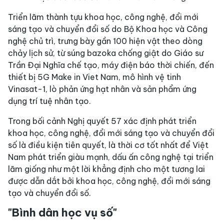
Triển lãm thành tựu khoa học, công nghệ, đổi mới
sáng tạo và chuyển đổi số do Bộ Khoa học và Công
nghệ chủ trì, trưng bày gần 100 hiện vật theo dòng
chảy lịch sử, từ súng bazoka chống giật do Giáo sư
Trần Đại Nghĩa chế tạo, máy điện báo thời chiến, đến
thiết bị 5G Make in Viet Nam, mô hình vệ tinh
Vinasat-1, lò phản ứng hạt nhân và sản phẩm ứng
dụng trí tuệ nhân tạo.
Trong bối cảnh Nghị quyết 57 xác định phát triển
khoa học, công nghệ, đổi mới sáng tạo và chuyển đổi
số là điều kiện tiên quyết, là thời cơ tốt nhất để Việt
Nam phát triển giàu mạnh, dấu ấn công nghệ tại triển
lãm giống như một lời khẳng định cho một tương lai
được dẫn dắt bởi khoa học, công nghệ, đổi mới sáng
tạo và chuyển đổi số.
"Bình dân học vụ số"