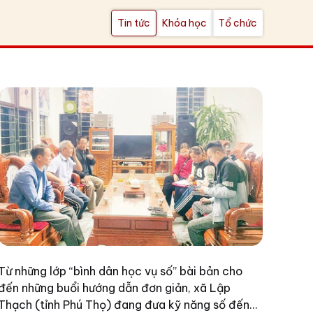
Tin tức
Khóa học
Tổ chức
Từ những lớp “bình dân học vụ số” bài bản cho
đến những buổi hướng dẫn đơn giản, xã Lập
Thạch (tỉnh Phú Thọ) đang đưa kỹ năng số đến