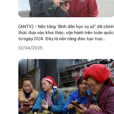
(ANTV) - Nền tảng “Bình dân học vụ số” đã chính
thức đưa vào khai thác, vận hành trên toàn quốc
từ ngày 01/4. Đây là nền tảng đào tạo trực
tuyến do Bộ Công an và Đại học Bách khoa triển
12/04/2025
khai quản lý.