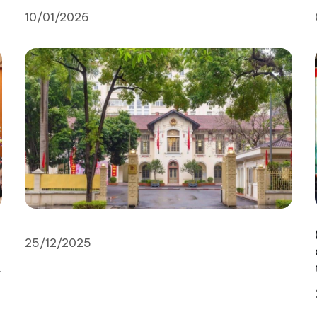
.
nhiều giải pháp đồng bộ, phát huy vai trò của
10/01/2026
Mặt trận Tổ quốc và các tổ chức chính trị - xã
hội trong chuyển đổi số cộng đồng, góp phần
nâng cao chất lượng quản lý đô thị và đời sống
Nhân dân.
25/12/2025