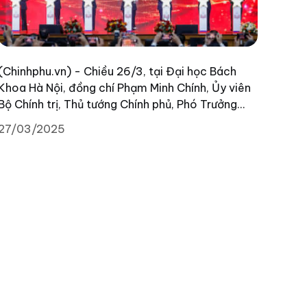
(Chinhphu.vn) - Chiều 26/3, tại Đại học Bách
Khoa Hà Nội, đồng chí Phạm Minh Chính, Ủy viên
Bộ Chính trị, Thủ tướng Chính phủ, Phó Trưởng
Ban Chỉ đạo Trung ương về phát triển khoa học,
27/03/2025
công nghệ, đổi mới sáng tạo và chuyển đổi số,
dự Lễ phát động phong trào và ra mắt nền tảng
"Bình dân học vụ số".