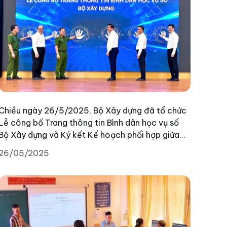
Chiều ngày 26/5/2025, Bộ Xây dựng đã tổ chức
Lễ công bố Trang thông tin Bình dân học vụ số
Bộ Xây dựng và Ký kết Kế hoạch phối hợp giữa
Trung tâm Công nghệ thông tin - Bộ Xây dựng
26/05/2025
và Cục Cảnh sát quản lý hành chính về trật tự xã
hội - Bộ Công an. Tới dự có Bộ trưởng Bộ Xây
dựng Trần Hồng Minh, Thứ trưởng Bộ Công an
Trung tướng Nguyễn Văn Long, Thứ trưởng Bộ
Xây dựng Nguyễn Việt Hùng.