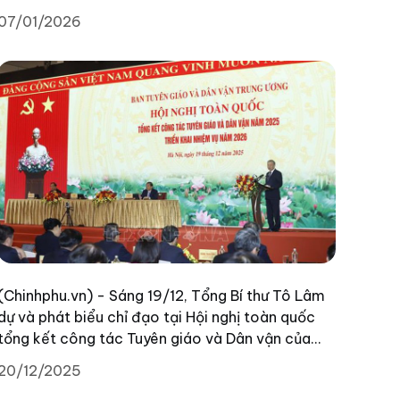
với người dân bằng cách làm gần gũi, dễ hiểu, dễ
07/01/2026
thực hiện, từng bước hình thành thói quen số
trong đời sống nông thôn.
(Chinhphu.vn) - Sáng 19/12, Tổng Bí thư Tô Lâm
dự và phát biểu chỉ đạo tại Hội nghị toàn quốc
tổng kết công tác Tuyên giáo và Dân vận của
Đảng năm 2025, triển khai nhiệm vụ năm 2026.
20/12/2025
Cổng Thông tin điện tử Chính phủ trân trọng giới