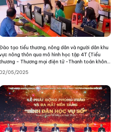
Đào tạo tiểu thương, nông dân và người dân khu
vực nông thôn qua mô hình học tập 4T (Tiểu
thương - Thương mại điện tử -Thanh toán không
dùng tiền mặt - Tiết kiệm số), giúp người học
02/05/2025
nắm vững các kỹ năng, sử dụng công nghệ, nền
tảng số trong công việc kinh doanh.