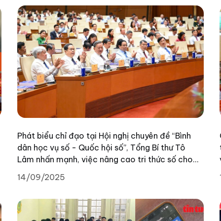
Phát biểu chỉ đạo tại Hội nghị chuyên đề “Bình
dân học vụ số - Quốc hội số”, Tổng Bí thư Tô
Lâm nhấn mạnh, việc nâng cao tri thức số cho
cán bộ, công chức và người dân phải là nhiệm vụ
14/09/2025
trọng yếu, gắn chặt với cải cách hành chính và
phát triển kinh tế – xã hội.