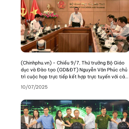
(Chinhphu.vn) - Chiều 9/7, Thứ trưởng Bộ Giáo
dục và Đào tạo (GD&ĐT) Nguyễn Văn Phúc chủ
trì cuộc họp trực tiếp kết hợp trực tuyến với các
cơ sở giáo dục trên toàn quốc, nhằm thúc đẩy
10/07/2025
phong trào “Bình dân học vụ số” – một bước đi
mới trong hành trình chuyển đổi số của ngành,
gắn với tinh thần Đề án 06 của Chính phủ về
phát triển dữ liệu dân cư và định danh điện tử.