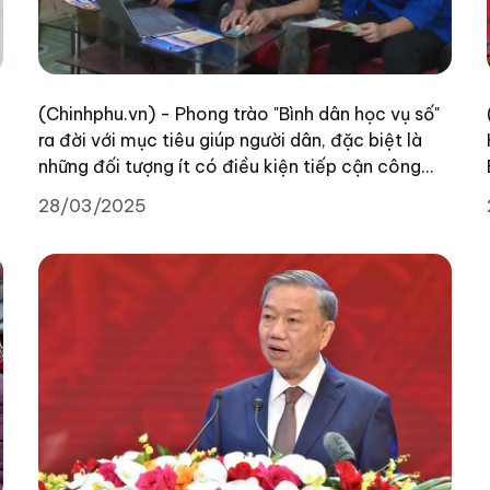
(Chinhphu.vn) - Phong trào "Bình dân học vụ số"
ra đời với mục tiêu giúp người dân, đặc biệt là
những đối tượng ít có điều kiện tiếp cận công
nghệ, có thể nắm bắt và làm chủ công nghệ số,
28/03/2025
từ đó tham gia sâu hơn vào nền kinh tế số, xã hội
số.