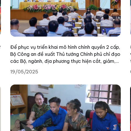
ữ
Để phục vụ triển khai mô hình chính quyền 2 cấp,
,
Bộ Công an đề xuất Thủ tướng Chính phủ chỉ đạo
các Bộ, ngành, địa phương thực hiện cắt, giảm,
đơn giản hóa quy trình nghiệp vụ đối với 324 thủ
19/05/2025
tục hành chính, tích hợp vào ứng dụng VNeID để
thay thế giấy tờ yêu cầu trong thành phần hồ sơ
thủ tục hành chính.