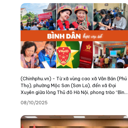
thể chế, nguồn lực và các kết quả có thể đo
đếm.
(Chinhphu.vn) - Từ xã vùng cao xã Vân Bán (Phú
Thọ), phường Mộc Sơn (Sơn La), đến xã Đại
Xuyên giữa lòng Thủ đô Hà Nội, phong trào “Bình
dân học vụ số” lấy người dân làm trung tâm, lấy
08/10/2025
công nghệ làm công cụ đang mở ra cánh cửa để
cộng đồng cùng bước vào tương lai số một cách
chủ động và bền vững.