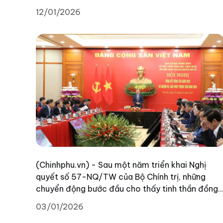
toàn hệ thống chính trị và các tầng lớp nhân dân
12/01/2026
(Chinhphu.vn) - Sau một năm triển khai Nghị
quyết số 57-NQ/TW của Bộ Chính trị, những
chuyển động bước đầu cho thấy tinh thần đồng
tốc trong chỉ đạo, đồng lòng trong tổ chức thực
03/01/2026
hiện. Nghị quyết 57 đang được cụ thể hóa bằng