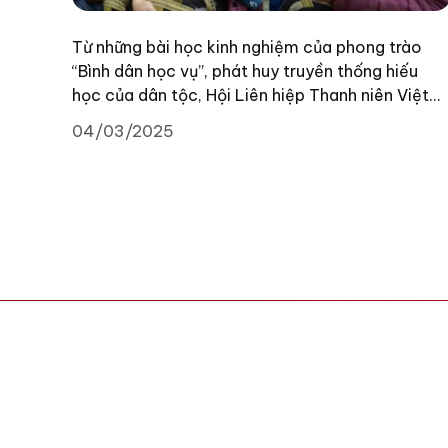
Từ những bài học kinh nghiệm của phong trào
“Bình dân học vụ”, phát huy truyền thống hiếu
học của dân tộc, Hội Liên hiệp Thanh niên Việt
Nam các cấp trên cả nước đang sôi nổi triển
04/03/2025
khai nhiều đội hình thanh niên hỗ trợ, mở các lớp
học nâng cao nhận thức, kỹ năng số thiết yếu
cho người dân với trọng tâm là người cao tuổi,
người dân vùng sâu, vùng xa, vùng nông thôn.