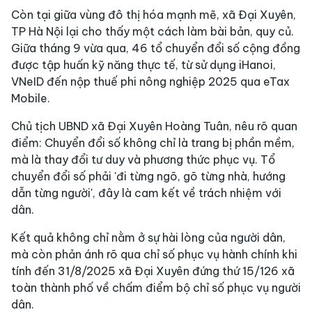
Còn tại giữa vùng đô thị hóa mạnh mẽ, xã Đại Xuyên,
TP Hà Nội lại cho thấy một cách làm bài bản, quy củ.
Giữa tháng 9 vừa qua, 46 tổ chuyển đổi số cộng đồng
được tập huấn kỹ năng thực tế, từ sử dụng iHanoi,
VNeID đến nộp thuế phi nông nghiệp 2025 qua eTax
Mobile.
Chủ tịch UBND xã Đại Xuyên Hoàng Tuân, nêu rõ quan
điểm: Chuyển đổi số không chỉ là trang bị phần mềm,
mà là thay đổi tư duy và phương thức phục vụ. Tổ
chuyển đổi số phải 'đi từng ngõ, gõ từng nhà, hướng
dẫn từng người', đây là cam kết về trách nhiệm với
dân.
Kết quả không chỉ nằm ở sự hài lòng của người dân,
mà còn phản ánh rõ qua chỉ số phục vụ hành chính khi
tính đến 31/8/2025 xã Đại Xuyên đứng thứ 15/126 xã
toàn thành phố về chấm điểm bộ chỉ số phục vụ người
dân.