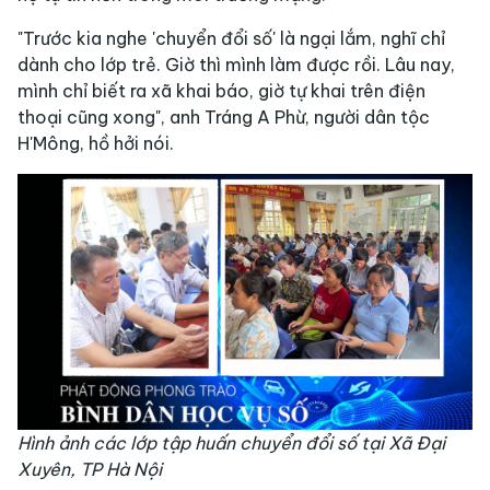
"Trước kia nghe 'chuyển đổi số' là ngại lắm, nghĩ chỉ
dành cho lớp trẻ. Giờ thì mình làm được rồi. Lâu nay,
mình chỉ biết ra xã khai báo, giờ tự khai trên điện
thoại cũng xong", anh Tráng A Phừ, người dân tộc
H'Mông, hồ hởi nói.
Hình ảnh các lớp tập huấn chuyển đổi số tại Xã Đại
Xuyên, TP Hà Nội