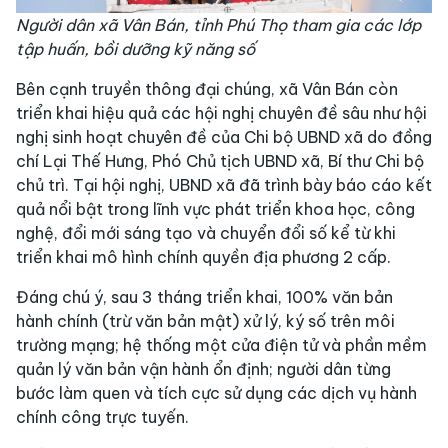
Người dân xã Vân Bán, tỉnh Phú Thọ tham gia các lớp
tập huấn, bồi dưỡng kỹ năng số
Bên cạnh truyền thông đại chúng, xã Vân Bán còn
triển khai hiệu quả các hội nghị chuyên đề sâu như hội
nghị sinh hoạt chuyên đề của Chi bộ UBND xã do đồng
chí Lại Thế Hưng, Phó Chủ tịch UBND xã, Bí thư Chi bộ
chủ trì. Tại hội nghị, UBND xã đã trình bày báo cáo kết
quả nổi bật trong lĩnh vực phát triển khoa học, công
nghệ, đổi mới sáng tạo và chuyển đổi số kể từ khi
triển khai mô hình chính quyền địa phương 2 cấp.
Đáng chú ý, sau 3 tháng triển khai, 100% văn bản
hành chính (trừ văn bản mật) xử lý, ký số trên môi
trường mạng; hệ thống một cửa điện tử và phần mềm
quản lý văn bản vận hành ổn định; người dân từng
bước làm quen và tích cực sử dụng các dịch vụ hành
chính công trực tuyến.