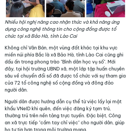
Nhiều hội nghị nâng cao nhận thức và khả năng ứng
dụng công nghệ thông tin cho cộng đồng được tổ
chức tại xã Bảo Hà, tỉnh Lào Cai
Không chỉ Vân Bán, một vùng đất khác tại khu vực
miền núi phía Bắc là xã Bảo Hà, tỉnh Lào Cai cũng ghi
dấu ấn trong phong trào "Bình dân học vụ số". Mới
đây, tại hội trường UBND xã, một lớp tập huấn chuyên
sâu về chuyển đổi số đã được tổ chức với sự tham gia
của 72 tổ công nghệ số cộng đồng và đông đảo
người dân.
Người dân được hướng dẫn cụ thể từ việc lấy lại mật
khẩu VNeID khi quên, đến việc đăng ký tạm trú,
thường trú trên nền tảng trực tuyến. Đặc biệt, Công
an xã trực tiếp "cầm tay chỉ việc" cho người dân, giúp
họ tự tin hơn trong môi trường mạng.