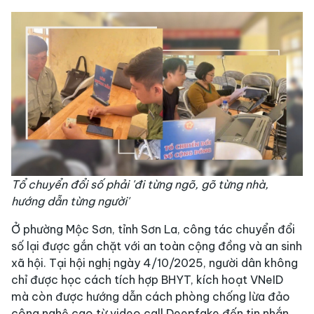
Tổ chuyển đổi số phải 'đi từng ngõ, gõ từng nhà,
hướng dẫn từng người'
Ở phường Mộc Sơn, tỉnh Sơn La, công tác chuyển đổi
số lại được gắn chặt với an toàn cộng đồng và an sinh
xã hội. Tại hội nghị ngày 4/10/2025, người dân không
chỉ được học cách tích hợp BHYT, kích hoạt VNeID
mà còn được hướng dẫn cách phòng chống lừa đảo
công nghệ cao từ video call Deepfake đến tin nhắn