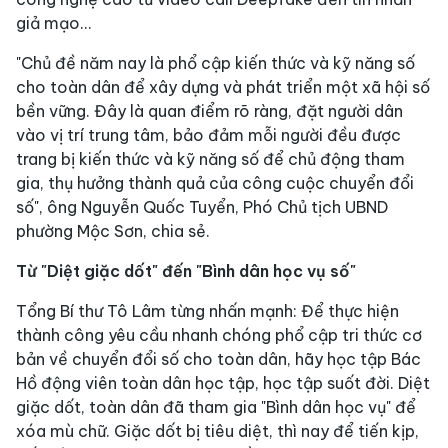
giả mạo…
"Chủ đề năm nay là phổ cập kiến thức và kỹ năng số
cho toàn dân để xây dựng và phát triển một xã hội số
bền vững. Đây là quan điểm rõ ràng, đặt người dân
vào vị trí trung tâm, bảo đảm mỗi người đều được
trang bị kiến thức và kỹ năng số để chủ động tham
gia, thụ hưởng thành quả của công cuộc chuyển đổi
số", ông Nguyễn Quốc Tuyển, Phó Chủ tịch UBND
phường Mộc Sơn, chia sẻ.
Từ "Diệt giặc dốt" đến "Bình dân học vụ số"
Tổng Bí thư Tô Lâm từng nhấn mạnh: Để thực hiện
thành công yêu cầu nhanh chóng phổ cập tri thức cơ
bản về chuyển đổi số cho toàn dân, hãy học tập Bác
Hồ động viên toàn dân học tập, học tập suốt đời. Diệt
giặc dốt, toàn dân đã tham gia "Bình dân học vụ" để
xóa mù chữ. Giặc dốt bị tiêu diệt, thì nay để tiến kịp,