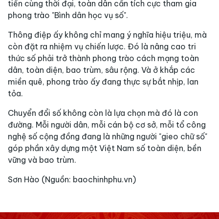
tiến cùng thời đại, toàn dân cần tích cực tham gia
phong trào "Bình dân học vụ số".
Thông điệp ấy không chỉ mang ý nghĩa hiệu triệu, mà
còn đặt ra nhiệm vụ chiến lược. Đó là nâng cao tri
thức số phải trở thành phong trào cách mạng toàn
dân, toàn diện, bao trùm, sâu rộng. Và ở khắp các
miền quê, phong trào ấy đang thực sự bắt nhịp, lan
tỏa.
Chuyển đổi số không còn là lựa chọn mà đó là con
đường. Mỗi người dân, mỗi cán bộ cơ sở, mỗi tổ công
nghệ số cộng đồng đang là những người "gieo chữ số"
góp phần xây dựng một Việt Nam số toàn diện, bền
vững và bao trùm.
Sơn Hào (Nguồn: baochinhphu.vn)