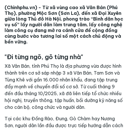
(Chinhphu.vn) - Từ xã vùng cao xã Vân Bán (Phú
Thọ), phường Mộc Sơn (Sơn La), đến xã Đại Xuyên
giữa lòng Thủ đô Hà Nội, phong trào “Bình dân học
vụ số” lấy người dân làm trung tâm, lấy công nghệ
làm công cụ đang mở ra cánh cửa để cộng đồng
cùng bước vào tương lai số một cách chủ động và
bền vững.
"Đi từng ngõ, gõ từng nhà"
Xã Vân Bán, tỉnh Phú Thọ là địa phương vừa được hình
thành trên cơ sở sáp nhập 3 xã Văn Bán, Tam Sơn và
Tùng Khê với gần 16.000 nhân khẩu, đang tập trung
đẩy mạnh về chuyển đổi số cơ sở. Từ cuối tháng 9
đến đầu tháng 10/2025, xã đã liên tiếp tổ chức nhiều
hội nghị, truyền thông, tập huấn, bồi dưỡng kỹ năng số
cho cán bộ, công chức và người dân.
Tại các khu Đồng Rào, Đung, Gò Chàm hay Nương
Sơn, người dân lần đầu được trực tiếp hướng dẫn cách