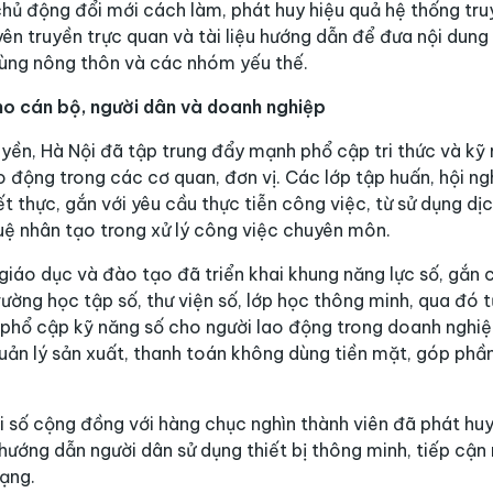
hủ động đổi mới cách làm, phát huy hiệu quả hệ thống truy
uyên truyền trực quan và tài liệu hướng dẫn để đưa nội dun
 vùng nông thôn và các nhóm yếu thế.
ho cán bộ, người dân và doanh nghiệp
yền, Hà Nội đã tập trung đẩy mạnh phổ cập tri thức và kỹ 
o động trong các cơ quan, đơn vị. Các lớp tập huấn, hội ng
ết thực, gắn với yêu cầu thực tiễn công việc, từ sử dụng dị
uệ nhân tạo trong xử lý công việc chuyên môn.
h giáo dục và đào tạo đã triển khai khung năng lực số, gắn
ường học tập số, thư viện số, lớp học thông minh, qua đó 
c phổ cập kỹ năng số cho người lao động trong doanh nghiệ
uản lý sản xuất, thanh toán không dùng tiền mặt, góp phầ
 số cộng đồng với hàng chục nghìn thành viên đã phát huy 
 hướng dẫn người dân sử dụng thiết bị thông minh, tiếp cận
ạng.