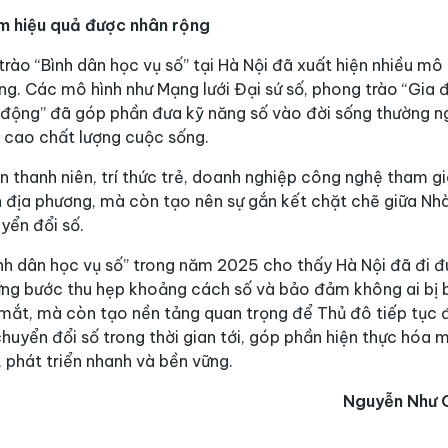
àm hiệu quả được nhân rộng
 trào “Bình dân học vụ số” tại Hà Nội đã xuất hiện nhiều mô 
g. Các mô hình như Mạng lưới Đại sứ số, phong trào “Gia đ
u động” đã góp phần đưa kỹ năng số vào đời sống thường n
ng cao chất lượng cuộc sống.
n thanh niên, trí thức trẻ, doanh nghiệp công nghệ tham gia
n địa phương, mà còn tạo nên sự gắn kết chặt chẽ giữa Nh
yển đổi số.
ình dân học vụ số” trong năm 2025 cho thấy Hà Nội đã đi đ
ừng bước thu hẹp khoảng cách số và bảo đảm không ai bị b
 mắt, mà còn tạo nền tảng quan trọng để Thủ đô tiếp tục 
huyển đổi số trong thời gian tới, góp phần hiện thực hóa m
, phát triển nhanh và bền vững.
Nguyễn Như 