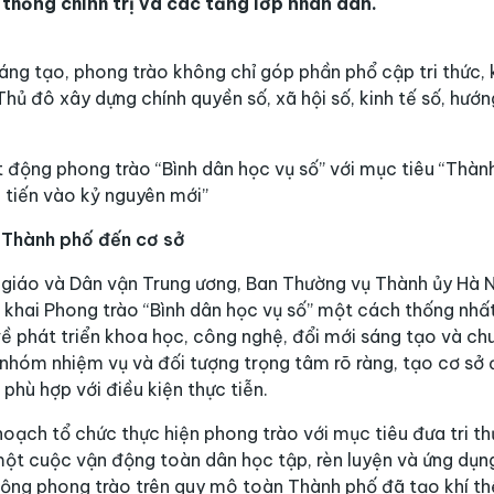
thống chính trị và các tầng lớp nhân dân.
áng tạo, phong trào không chỉ góp phần phổ cập tri thức,
ủ đô xây dựng chính quyền số, xã hội số, kinh tế số, hướn
 động phong trào “Bình dân học vụ số” với mục tiêu “Thành
 tiến vào kỷ nguyên mới”
ừ Thành phố đến cơ sở
 giáo và Dân vận Trung ương, Ban Thường vụ Thành ủy Hà 
 khai Phong trào “Bình dân học vụ số” một cách thống nhất
ề phát triển khoa học, công nghệ, đổi mới sáng tạo và ch
, nhóm nhiệm vụ và đối tượng trọng tâm rõ ràng, tạo cơ sở
phù hợp với điều kiện thực tiễn.
ạch tổ chức thực hiện phong trào với mục tiêu đưa tri thứ
một cuộc vận động toàn dân học tập, rèn luyện và ứng dụn
động phong trào trên quy mô toàn Thành phố đã tạo khí thế 