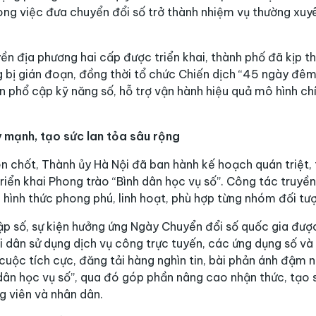
rong việc đưa chuyển đổi số trở thành nhiệm vụ thường xuyê
ền địa phương hai cấp được triển khai, thành phố đã kịp t
ị gián đoạn, đồng thời tổ chức Chiến dịch “45 ngày đêm r
 phổ cập kỹ năng số, hỗ trợ vận hành hiệu quả mô hình ch
 mạnh, tạo sức lan tỏa sâu rộng
en chốt, Thành ủy Hà Nội đã ban hành kế hoạch quán triệt,
riển khai Phong trào “Bình dân học vụ số”. Công tác truyề
 hình thức phong phú, linh hoạt, phù hợp từng nhóm đối tư
ập số, sự kiện hưởng ứng Ngày Chuyển đổi số quốc gia được 
i dân sử dụng dịch vụ công trực tuyến, các ứng dụng số và 
uộc tích cực, đăng tải hàng nghìn tin, bài phản ánh đậm né
n học vụ số”, qua đó góp phần nâng cao nhận thức, tạo 
g viên và nhân dân.