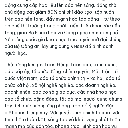
động cung cấp học liệu lên các nền tảng, đồng thời
chủ động cắt giảm 80% chi phí đào tạo, tập huấn
trên các nền tảng, đẩy mạnh hợp tác công - tư theo
cơ chế thị trường trong phát triển, triển khai các nền
tảng; giao Bộ Khoa học và Công nghệ sớm công bố
Nền tảng quốc gia khóa học trực tuyến mở đại chúng
của Bộ Công an, lấy ứng dụng VNeID để định danh
người học.
Thủ tướng kêu gọi toàn Đảng, toàn dân, toàn quân,
các cấp ủy, tổ chức đảng, chính quyền, Mặt trận Tổ
quốc Việt Nam, các tổ chức chính trị - xã hội, các tổ
chức xã hội, xã hội nghề nghiệp, các doanh nghiệp,
doanh nhân, các cơ sở giáo dục, các nhà khoa học,
các tổ chức, cộng đồng, tất cả mọi người cùng chung
tay tích cực hưởng ứng phong trào có ý nghĩa đặc
biệt quan trọng này. Với quyết tâm chính trị cao, với
tinh thần đoàn kết, sáng tạo và khát vọng phát triển
mạnh mẽ của dân tộc, phong trào "Bình dân học vụ