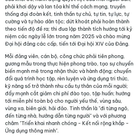
phải khơi dậy và lan tỏa khí thế cách mạng, truyền
thống đại đoàn kết, tinh thần tự chủ, tự tin, tự lực, tự
cường và tự hào dân tộc; dứt khoát phải hoàn thành
theo tiến độ đề ra; thi đua lập thành tích hướng tới kỷ
niệm các ngày lễ lớn trong năm 2025 và chào mừng
Đại hội đảng các cấp, tiến tới Đại hội XIV của Đảng.
Mỗi đảng viên, cán bộ, công chức phải tiên phong,
gương mẫu trong thực hiện phong trào, tạo sự chuyển
biến mạnh mẽ trong nhận thức và hành động; chuyển
đổi quá trình học tập, rèn luyện và ứng dụng tri thức,
kỹ năng số trở thành nhu cầu tự thân của mỗi người;
đẩy mạnh cắt giảm chi phí đào tạo, tập huấn; hướng
tới miễn phí toàn bộ cho người yếu thế, vùng sâu,
vùng xa, biên giới, hải đảo. Tinh thần là "đi từng ngõ,
đến từng nhà, hướng dẫn từng người" và với phương
châm "Triển khai nhanh chóng - Kết nối rộng khắp -
Ứng dụng thông minh".