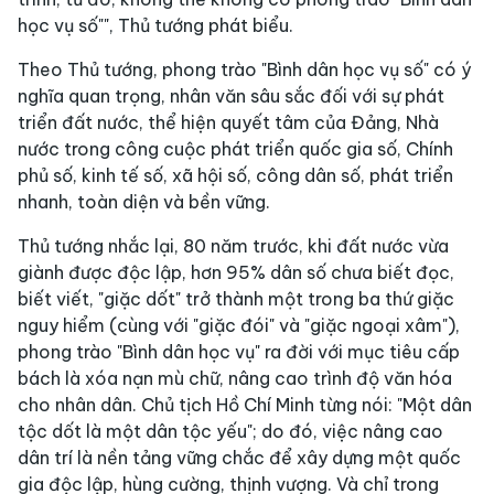
học vụ số"", Thủ tướng phát biểu.
Theo Thủ tướng, phong trào "Bình dân học vụ số" có ý
nghĩa quan trọng, nhân văn sâu sắc đối với sự phát
triển đất nước, thể hiện quyết tâm của Đảng, Nhà
nước trong công cuộc phát triển quốc gia số, Chính
phủ số, kinh tế số, xã hội số, công dân số, phát triển
nhanh, toàn diện và bền vững.
Thủ tướng nhắc lại, 80 năm trước, khi đất nước vừa
giành được độc lập, hơn 95% dân số chưa biết đọc,
biết viết, "giặc dốt" trở thành một trong ba thứ giặc
nguy hiểm (cùng với "giặc đói" và "giặc ngoại xâm"),
phong trào "Bình dân học vụ" ra đời với mục tiêu cấp
bách là xóa nạn mù chữ, nâng cao trình độ văn hóa
cho nhân dân. Chủ tịch Hồ Chí Minh từng nói: "Một dân
tộc dốt là một dân tộc yếu"; do đó, việc nâng cao
dân trí là nền tảng vững chắc để xây dựng một quốc
gia độc lập, hùng cường, thịnh vượng. Và chỉ trong