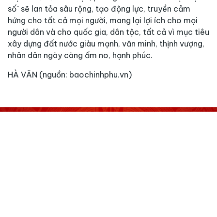
số" sẽ lan tỏa sâu rộng, tạo động lực, truyền cảm
hứng cho tất cả mọi người, mang lại lợi ích cho mọi
người dân và cho quốc gia, dân tộc, tất cả vì mục tiêu
xây dựng đất nước giàu mạnh, văn minh, thịnh vượng,
nhân dân ngày càng ấm no, hạnh phúc.
HÀ VĂN (nguồn: baochinhphu.vn)
BỘ CÔNG AN
NỀN TẢNG BÌNH DÂN HỌC VỤ SỐ
Thông tin liên hệ