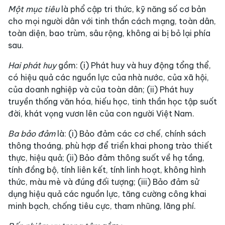
Một mục tiêu
là phổ cập tri thức, kỹ năng số cơ bản
cho mọi người dân với tinh thần cách mạng, toàn dân,
toàn diện, bao trùm, sâu rộng, không ai bị bỏ lại phía
sau.
Hai phát huy
gồm: (i) Phát huy và huy động tổng thể,
có hiệu quả các nguồn lực của nhà nước, của xã hội,
của doanh nghiệp và của toàn dân; (ii) Phát huy
truyền thống văn hóa, hiếu học, tinh thần học tập suốt
đời, khát vọng vươn lên của con người Việt Nam.
Ba bảo đảm
là: (i) Bảo đảm các cơ chế, chính sách
thông thoáng, phù hợp để triển khai phong trào thiết
thực, hiệu quả; (ii) Bảo đảm thông suốt về hạ tầng,
tính đồng bộ, tính liên kết, tính linh hoạt, không hình
thức, màu mè và đúng đối tượng; (iii) Bảo đảm sử
dụng hiệu quả các nguồn lực, tăng cường công khai
minh bạch, chống tiêu cực, tham nhũng, lãng phí.