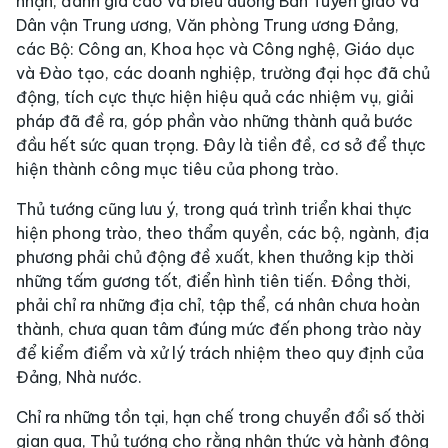
nhận, đánh giá cao và biểu dương Ban Tuyên giáo và
Dân vận Trung ương, Văn phòng Trung ương Đảng,
các Bộ: Công an, Khoa học và Công nghệ, Giáo dục
và Đào tạo, các doanh nghiệp, trường đại học đã chủ
động, tích cực thực hiện hiệu quả các nhiệm vụ, giải
pháp đã đề ra, góp phần vào những thành quả bước
đầu hết sức quan trọng. Đây là tiền đề, cơ sở để thực
hiện thành công mục tiêu của phong trào.
Thủ tướng cũng lưu ý, trong quá trình triển khai thực
hiện phong trào, theo thẩm quyền, các bộ, ngành, địa
phương phải chủ động đề xuất, khen thưởng kịp thời
những tấm gương tốt, điển hình tiên tiến. Đồng thời,
phải chỉ ra những địa chỉ, tập thể, cá nhân chưa hoàn
thành, chưa quan tâm đúng mức đến phong trào này
để kiểm điểm và xử lý trách nhiệm theo quy định của
Đảng, Nhà nước.
Chỉ ra những tồn tại, hạn chế trong chuyển đổi số thời
gian qua, Thủ tướng cho rằng nhận thức và hành động