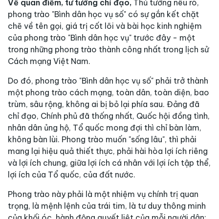
Về quan điểm, tư tưởng chỉ đạo,
Thủ tướng nêu rõ,
phong trào "Bình dân học vụ số" có sự gắn kết chặt
chẽ về tên gọi, giá trị cốt lõi và bài học kinh nghiệm
của phong trào "Bình dân học vụ" trước đây - một
trong những phong trào thành công nhất trong lịch sử
Cách mạng Việt Nam.
Do đó, phong trào "Bình dân học vụ số" phải trở thành
một phong trào cách mạng, toàn dân, toàn diện, bao
trùm, sâu rộng, không ai bị bỏ lại phía sau. Đảng đã
chỉ đạo, Chính phủ đã thống nhất, Quốc hội đồng tình,
nhân dân ủng hộ, Tổ quốc mong đợi thì chỉ bàn làm,
không bàn lùi. Phong trào muốn "sống lâu", thì phải
mang lại hiệu quả thiết thực, phải hài hòa lợi ích riêng
và lợi ích chung, giữa lợi ích cá nhân với lợi ích tập thể,
lợi ích của Tổ quốc, của đất nước.
Phong trào này phải là một nhiệm vụ chính trị quan
trọng, là mệnh lệnh của trái tim, là tư duy thông minh
của khối óc, hành động quyết liệt của mỗi người dân;