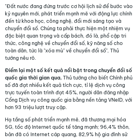
"Đất nước đang đứng trước cơ hội lịch sử để bước vào
kỷ nguyên mới, phát triển mạnh mẽ với động lực chính
đến từ khoa học, công nghệ, đổi mới sáng tạo và
chuyển đổi số. Chúng ta phải thực hiện một nhiệm vụ
đặc biệt quan trọng và cấp bách, đó là, phổ cập tri
thức, công nghệ về chuyển đổi số, kỹ năng số cho
toàn dân, tức là "xóa mù" về chuyển đổi số", Thủ
tướng nêu rõ.
Điểm lại một số kết quả nổi bật trong chuyển đổi số
quốc gia thời gian qua,
Thủ tướng cho biết Chính phủ
số đã đạt nhiều kết quả tích cực, tỉ lệ dịch vụ công
trực tuyến toàn trình đạt 45%, người dân đăng nhập
Cổng Dịch vụ công quốc gia bằng nền tảng VNeID, với
hơn 93 triệu lượt truy cập.
Hạ tầng số phát triển mạnh mẽ, đã thương mại hóa
5G, tốc độ Internet quốc tế tăng mạnh; 96,4% thôn,
bản đã có Internet cáp quang, 82,9% hộ gia đình sử