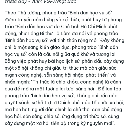
trước đây - Ảnh: VGP/Nhật Bắc
Theo Thủ tướng, phong trào "Bình dân học vụ số"
được truyền cảm hứng và kế thừa, phát huy từ phong
trào "Bình dân học vụ" do Chủ tịch Hồ Chí Minh phát
động, như Tổng Bí thư Tô Lâm đã nói về phong trào
"Bình dân học vụ số" với tinh thần rộng mở: "Đây không
chỉ là một sáng kiến giáo dục, phong trào "Bình dân
học vụ số" còn là cầu nối giữa quá khứ và tương lai.
Bằng việc phát huy bài học lịch sử, phấn đấu xây dựng
một xã hội không chỉ giàu tri thức mà còn giàu sức
mạnh công nghệ, sẵn sàng hội nhập, phát triển" và
nhấn mạnh: "Tri thức là chìa khóa, công nghệ là cánh
cửa để mở ra một tương lai tươi sáng hơn. Để lan tỏa
phong trào "bình dân học vụ số", không chỉ cần các
quyết sách, sự hỗ trợ từ Chính phủ, các tổ chức xã hội,
mà hơn hết, người dân chính là chủ thể, cần chủ động
học hỏi, sẵn sàng chia sẻ, ứng dụng tri thức số, cùng
xây dựng một xã hội tiến bộ trong kỷ nguyên mới".