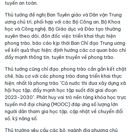
tuyến an toàn.
Thủ tướng đề nghị Ban Tuyên giáo và Dân vận Trung
ương chủ trì, phối hợp với các Bộ Công an, Bộ Khoa
học và Công nghệ, Bộ Giáo dục và Đào tạo thường
xuyên theo dõi, đôn đốc việc triển khai thực hiện
phong trào, báo cáo kịp thời Ban Chỉ đạo Trung ương
về kết quả thực hiện; định hướng các cơ quan báo chí
đẩy mạnh thông tin, tuyên truyền về phong trào.
Thủ tướng cũng chỉ đạo, phong trào cần gắn kết chặt
chẽ, hữu cơ với các phong trào đang triển khai thực
hiện, nhất là phong trào "Cả nước thi đua xây dựng xã
hội học tập, đẩy mạnh học tập suốt đời giai đoạn
2023-2030". Phát huy vai trò nền tảng khóa học trực
tuyến mở đại chúng (MOOC) đáp ứng số lượng lớn
người dân tham gia học tập, cập nhật về chuyển đổi
số, kỹ năng số.
Thủ trướng yêu cầu các bộ, ngành địa phương chủ