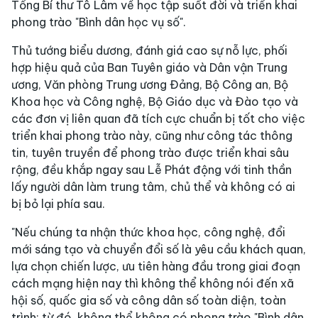
Tổng Bí thư Tô Lâm về học tập suốt đời và triển khai
phong trào "Bình dân học vụ số".
Thủ tướng biểu dương, đánh giá cao sự nỗ lực, phối
hợp hiệu quả của Ban Tuyên giáo và Dân vận Trung
ương, Văn phòng Trung ương Đảng, Bộ Công an, Bộ
Khoa học và Công nghệ, Bộ Giáo dục và Đào tạo và
các đơn vị liên quan đã tích cực chuẩn bị tốt cho việc
triển khai phong trào này, cũng như công tác thông
tin, tuyên truyền để phong trào được triển khai sâu
rộng, đều khắp ngay sau Lễ Phát động với tinh thần
lấy người dân làm trung tâm, chủ thể và không có ai
bị bỏ lại phía sau.
"Nếu chúng ta nhận thức khoa học, công nghệ, đổi
mới sáng tạo và chuyển đổi số là yêu cầu khách quan,
lựa chọn chiến lược, ưu tiên hàng đầu trong giai đoạn
cách mạng hiện nay thì không thể không nói đến xã
hội số, quốc gia số và công dân số toàn diện, toàn
trình; từ đó, không thể không có phong trào "Bình dân