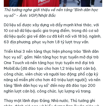
Thủ tướng nghe giới thiệu về nền tảng “Bình dân học
vụ số” - Ảnh: VGP/Nhật Bắc
Dữ liệu số được xây dựng và đẩy mạnh khai thác, với
10 cơ sở dữ liệu quốc gia trọng điểm, trong đó cơ sở
dữ liệu quốc gia về dân cư đã kết nối với 18 bộ, ngành,
63 địa phương, phục vụ hơn 1,8 tỷ lượt truy vấn.
Triển khai 3 nền tảng thực hiện phong trào "Bình dân
học vụ số", gồm: Nền tảng học trực tuyến mở đại trà
One Touch và nền tảng học trực tuyến mở đại trà
MobiEdu (đã đào tạo cho hơn 1,2 triệu lượt cán bộ,
công chức, viên chức và người lao động; phổ cập kỹ
năng số miễn phí cho hơn 40 triệu lượt người); và nền
tảng "Bình dân học vụ số" đến nay đã đào tạo 200
nghìn lượt cán bộ, công chức, lực lượng vũ trang.
Thay mặt lãnh đạo Đảng, Nhà nước, Thủ tướng ghi