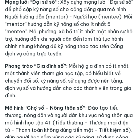
Mạng lưới “Đại sứ số”:
Xây dựng mạng lưới “Đại sứ số”
để phổ cập kỹ năng số cho cộng đồng qua mô hình
Người hướng dẫn (mentor) - Người học (mentee). Mỗi
“mentor” hướng dẫn kỹ năng số cho ít nhất 5
"mentee". Mỗi phường, xã bố trí ít nhất một nhân sự hỗ
trợ, hướng dẫn khi người dân đến làm thủ tục hành
chính nhưng không đủ kỹ năng thao tác trên Cổng
dịch vụ công trực tuyến.
Phong trào “Gia đình số”:
Mỗi hộ gia đình có ít nhất
một thành viên tham gia học tập, có hiểu biết về
chuyển đổi số, kỹ năng số, sử dụng được nền tảng,
dịch vụ số và hướng dẫn cho các thành viên trong gia
đình.
Mô hình “Chợ số - Nông thôn số”:
Đào tạo tiểu
thương, nông dân và người dân khu vực nông thôn qua
mô hình học tập 4T (Tiểu thương - Thương mại điện
tử - Thanh toán không dùng tiền mặt - Tiết kiệm số),
giúp người học nắm vững các kỹ năng, sử dụng công